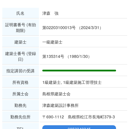
氏名
津森 強
証明書番号 (有効
第02203100013号 （2024/3/31）
期限)
建築士
一級建築士
建築士番号 (登録
第135314号 （1980/1/30）
日)
指定講習の受講
所有資格
1級建築士, 1級建築施工管理技士
所属士会
島根県建築士会
勤務先
津森建築設計事務所
勤務先住所
〒690-1112 島根県松江市長海町379-3
TEL
0852340345