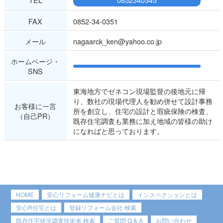
FAX
0852-34-0351
メール
nagaarck_ken@yahoo.co.jp
ホームページ・
SNS
東海地方でゼネコン現場監督の後地元に帰
り、数社の現場代理人を勧め併せて設計事務
お客様に一言
所を創立し、住宅の設計と瑕疵保険の検査、
（自己PR）
既存住宅調査も業務に加え地域の皆様の助け
になればと思っております。
HOME
安心リフォーム健康ナビとは
インスペクションとは
安心R住宅とは
登録リフォーム会社 検索
既存住宅状況調査技術者 検索
ご質問 Q & A
お問い合わせ