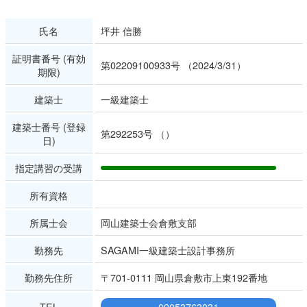
氏名
坪井 信勝
証明書番号 (有効
第02209100933号 （2024/3/31）
期限)
建築士
一級建築士
建築士番号 (登録
第292253号 （）
日)
指定講習の受講
所有資格
所属士会
岡山建築士会倉敷支部
勤務先
SAGAMI一級建築士設計事務所
勤務先住所
〒701-0111 岡山県倉敷市上東192番地
TEL
09053763031