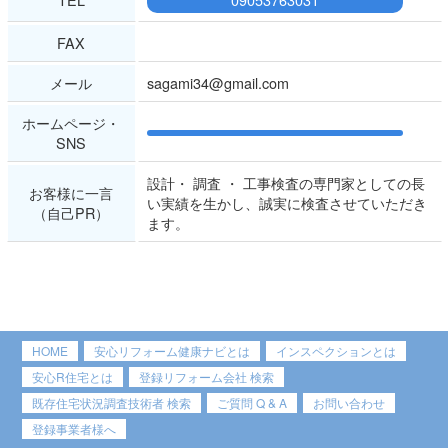
FAX
メール
sagami34@gmail.com
ホームページ・
SNS
設計・ 調査 ・ 工事検査の専門家としての長
お客様に一言
い実績を生かし、誠実に検査させていただき
（自己PR）
ます。
HOME
安心リフォーム健康ナビとは
インスペクションとは
安心R住宅とは
登録リフォーム会社 検索
既存住宅状況調査技術者 検索
ご質問 Q & A
お問い合わせ
登録事業者様へ