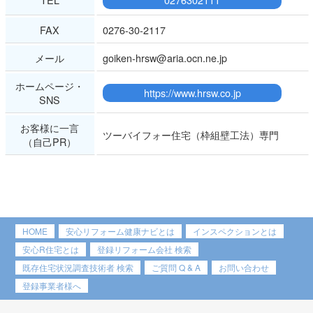
FAX
0276-30-2117
メール
goiken-hrsw@aria.ocn.ne.jp
ホームページ・
https://www.hrsw.co.jp
SNS
お客様に一言
ツーバイフォー住宅（枠組壁工法）専門
（自己PR）
HOME
安心リフォーム健康ナビとは
インスペクションとは
安心R住宅とは
登録リフォーム会社 検索
既存住宅状況調査技術者 検索
ご質問 Q & A
お問い合わせ
登録事業者様へ