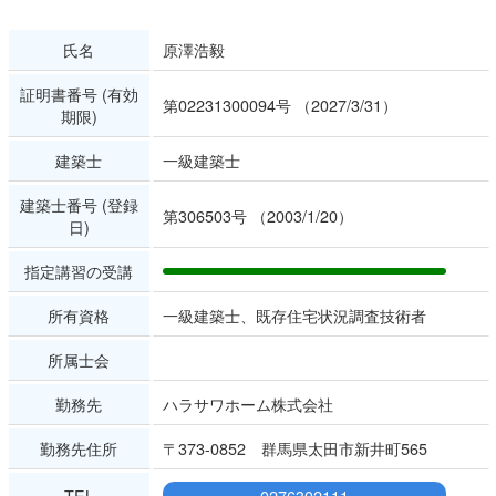
氏名
原澤浩毅
証明書番号 (有効
第02231300094号 （2027/3/31）
期限)
建築士
一級建築士
建築士番号 (登録
第306503号 （2003/1/20）
日)
指定講習の受講
所有資格
一級建築士、既存住宅状況調査技術者
所属士会
勤務先
ハラサワホーム株式会社
勤務先住所
〒373-0852 群馬県太田市新井町565
TEL
0276302111