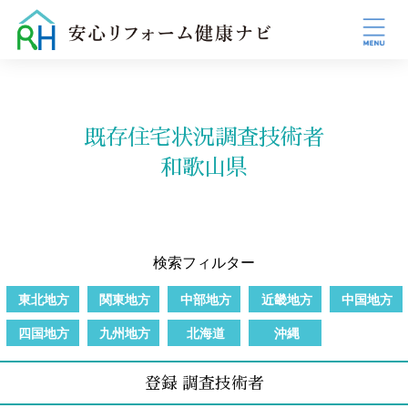
既存住宅状況調査技術者
和歌山県
検索フィルター
東北地方
関東地方
中部地方
近畿地方
中国地方
四国地方
九州地方
北海道
沖縄
登録 調査技術者